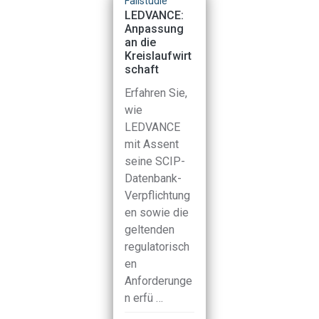
lstudie
Fallstudie
Fallstudie
CATEC
LEDVANCE:
ESCATEC
n. Bhd.
Anpassung
Sdn. Bhd.
an die
dieser
In dieser
Kreislaufwirt
lstudie
schaft
Fallstudie
rden die
werden di
Erfahren Sie,
rausforder
Herausfor
wie
gen
ungen
LEDVANCE
leuchtet,
beleuchtet
mit Assent
t denen
mit denen
seine SCIP-
CATEC bei
ESCATEC b
Datenbank-
inen
seinen
Verpflichtung
ternen
internen
en sowie die
ogrammen
Programm
geltenden
 Einhaltung
zur Einhalt
regulatorisch
r …
der …
en
Anforderunge
oduktkonfor
Produktkon
n erfü …
ät, REACH,
mität, REAC
HS
RoHS