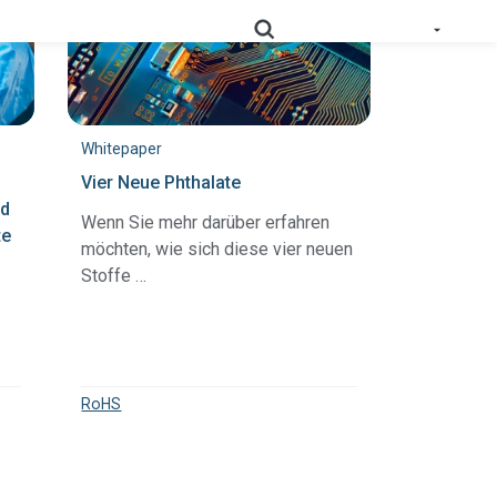
 geprüfte und nutzbare Daten zur Produktkonformität in
Whitepaper
Vier Neue Phthalate
Schlüsseln Sie Ihre Lieferkette detailliert auf, und
nd
RoHS
Wenn Sie mehr darüber erfahren
optimieren Sie Ihre Compliance.
te
möchten, wie sich diese vier neuen
Prop
Stoffe …
Erfassen Sie Daten tief aus der Lieferkette, um
65
Kennzeichnungspflichten zu erfüllen.
Sammeln Sie Lieferantennachweise, um
die sich entwickelnden Anforderungen
PPWR-
im Rahmen der erweiterten
RoHS
Konformitätslösung
Herstellerverantwortung zu
unterstützen.