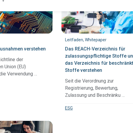
Produktkonformität
Entdecken Sie unsere Lösung, mit der Sie standardisierte,
Leitfaden, Whitepaper
Ihrer Lieferkette erhalten.
Alle Lösungen ansehen
usnahmen verstehen
Das REACH-Verzeichnis für
REACH
Compliance erfordert transparente Lieferketten.
zulassungspflichtige Stoffe u
chtline der
das Verzeichnis für beschränk
n Union (EU)
Stoffe verstehen
Besseres Wachstum mit der TSCA-Compliance-Lösung
 die Verwendung …
TSCA
von Assent.
Seit die Verordnung zur
Registrierung, Bewertung,
Identifizieren Sie PFAS in Ihrer Lieferkette und bringen
Zulassung und Beschränku …
PFAS
Sie sich auf Erfolgskurs.
ESG
Erfahren Sie, wie wir FMDs verwenden, um