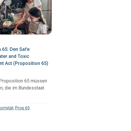
Vollständige
das gesamte komplexe Produktionsgenom
Materialangaben
detailliert zu kartieren.
Die EU-
Informieren Sie sich über die EU-MDR-
Verordnung
Lösung und erfahren Sie, wie sie Ihnen hilft,
über
versteckte Compliance-Risiken
aufzudecken.
Medizinprodukte
n 65: Den Safe
ater and Toxic
Erfüllen Sie Ihre Meldepflichten mit detaillierten Einblicke
SCIP
t Act (Proposition 65)
in Ihre Lieferkette.
Proposition 65 müssen
, die im Bundesstaat
ormität
,
Prop 65