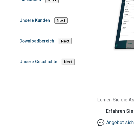
Unsere Kunden
Next
Downloadbereich
Next
Filtern nach:
Unsere Geschichte
Next
Thema
Category
Whitepaper
Lernen Sie die As
Erfahren Si
Angebot sich