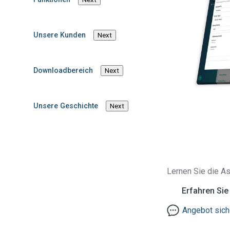
Hersteller von Medizingeräten unterlieg
Dementsprechend müssen Compliance-
Unsere Kunden
Next
Soziales und Unternehmensführung) stichh
sein.
Downloadbereich
Next
Unsere Geschichte
Next
Lernen Sie die As
Erfahren Si
Angebot sich