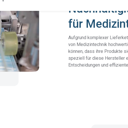
Nachhaltigk
für Medizin
Produktkonformität
Aufgrund komplexer Lieferkett
Entdecken Sie unsere Lösung, mit der Sie standardisierte,
von Medizintechnik hochwert
Ihrer Lieferkette erhalten.
Alle Lösungen ansehen
können, dass ihre Produkte s
REACH
Compliance erfordert transparente Lieferketten.
speziell für diese Hersteller e
Entscheidungen und effizien
Besseres Wachstum mit der TSCA-Compliance-Lösung
TSCA
von Assent.
Identifizieren Sie PFAS in Ihrer Lieferkette und bringen
PFAS
Sie sich auf Erfolgskurs.
Erfahren Sie, wie wir FMDs verwenden, um