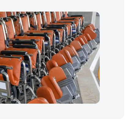
AD-
Unsere AD-DSL-Lösung bietet Ihnen die fehlende
DSL
Grundlage für die Einhaltung von Vorschriften.
Unsere Lösung bietet Ihnen die nötige
DFARS
Transparenz, um Ihre DFARS-Anforderungen
Spezialmetalle
zu erfüllen.