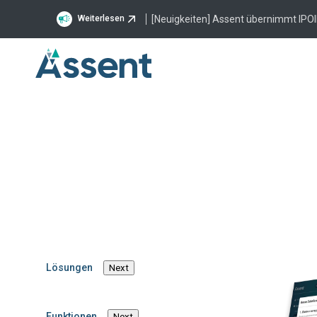
[Neuigkeiten] Assent übernimmt IPOI
Weiterlesen
Lösungen
Nach Branche
Medizinische Ger
Eine komplette
Nachhaltigkeitsl
Lieferkette von 
Lösungen
Next
Medizintechnik
Funktionen
Next