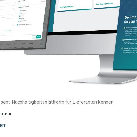
en äußerst strengen Kontrollen.
 sowie ESG-Programme (Umwelt,
altig, vertretbar und tiefgreifend
sent-Nachhaltigkeitsplattform für Lieferanten kennen
e mehr
ern
Überblick