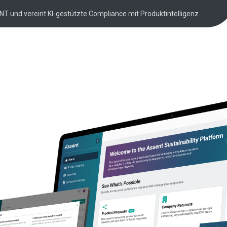
NT und vereint KI-gestützte Compliance mit Produktintelligenz
äte
ösung für die
Herstellern von