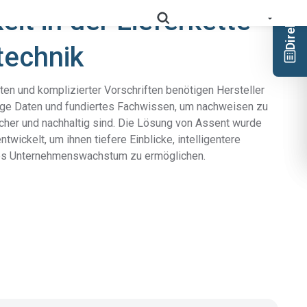
eit in der Lieferkette
technik
en und komplizierter Vorschriften benötigen Hersteller
 geprüfte und nutzbare Daten zur Produktkonformität in
ige Daten und fundiertes Fachwissen, um nachweisen zu
icher und nachhaltig sind. Die Lösung von Assent wurde
Schlüsseln Sie Ihre Lieferkette detailliert auf, und
RoHS
optimieren Sie Ihre Compliance.
ntwickelt, um ihnen tiefere Einblicke, intelligentere
tes Unternehmenswachstum zu ermöglichen.
Prop
Erfassen Sie Daten tief aus der Lieferkette, um
65
Kennzeichnungspflichten zu erfüllen.
Sammeln Sie Lieferantennachweise, um
die sich entwickelnden Anforderungen
PPWR-
im Rahmen der erweiterten
Konformitätslösung
Herstellerverantwortung zu
unterstützen.