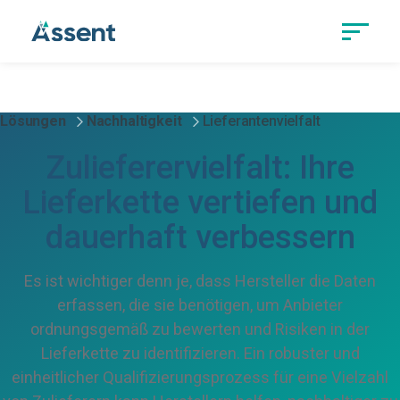
Lösungen
Nachhaltigkeit
Lieferantenvielfalt
Zulieferervielfalt: Ihre
Lieferkette vertiefen und
dauerhaft verbessern
Es ist wichtiger denn je, dass Hersteller die Daten
erfassen, die sie benötigen, um Anbieter
ordnungsgemäß zu bewerten und Risiken in der
Lieferkette zu identifizieren. Ein robuster und
einheitlicher Qualifizierungsprozess für eine Vielzahl