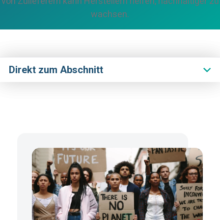
von Zulieferern kann Herstellern helfen, nachhaltiger zu
wachsen.
Direkt zum Abschnitt
Überblick
Herausforderung
Leitfaden
Fallstudie
Funktionen
Die Vorzüge von Assent