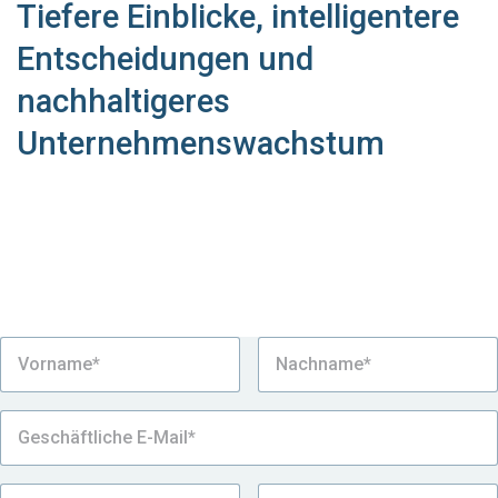
Tiefere Einblicke, intelligentere
Entscheidungen und
nachhaltigeres
Unternehmenswachstum
Erfahren Sie, wieso unsere Plattform für das
Nachhaltigkeitsmanagement in der Lieferkette die
richtige Wahl für die nachhaltigsten Unternehmen
mit komplexen Fertigungsprozessen ist, die die
Zulieferervielfalt verwalten möchten.