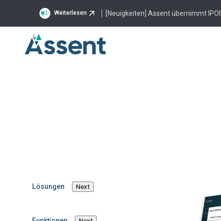
[Neuigkeiten] Assent übernimmt IPOI
Weiterlesen
LEDVA
Lösungen
Next
Als die SCIP-Date
Funktionen
Next