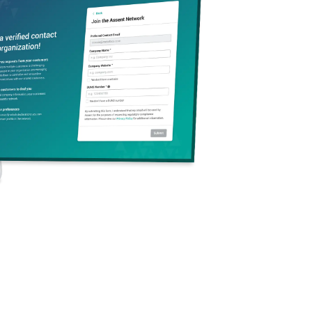
branchenführenden
en in Bezug auf
werden könnte.
o Teil für das
n mit einem
enbank-Lösung.