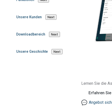
in complex objec
Beleuchtungshe
Unsere Kunden
Next
Vorschriften 
Angesichts ei
Einpflegen
Downloadbereich
Next
Produktionsvo
Unsere Geschichte
Next
Lernen Sie die As
Erfahren Si
Angebot sich