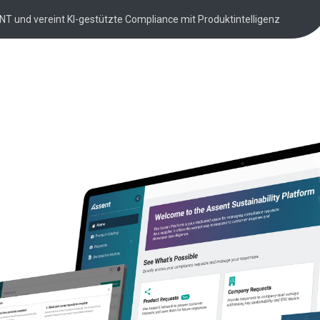
NT und vereint KI-gestützte Compliance mit Produktintelligenz
Fallstudie
NCE: Anpassung 
Kreislaufwirtschaf
nbank (SCIP steht für „Substances of Concern In ar