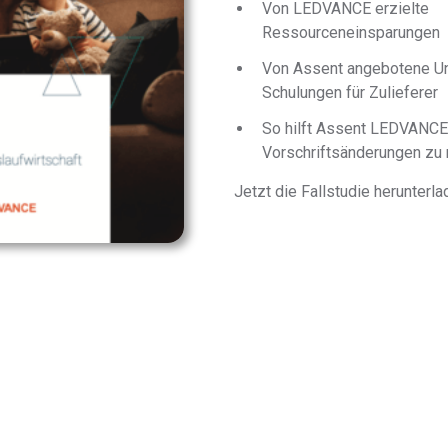
Vollständige
Von LEDVANCE erzielte
das gesamte komplexe Produktionsgenom
Materialangaben
Ressourceneinsparungen
detailliert zu kartieren.
Von Assent angebotene Un
Die EU-
Schulungen für Zulieferer
Informieren Sie sich über die EU-MDR-
Verordnung
Lösung und erfahren Sie, wie sie Ihnen hilft,
So hilft Assent LEDVANCE d
über
versteckte Compliance-Risiken
Vorschriftsänderungen zu 
aufzudecken.
Medizinprodukte
Jetzt die Fallstudie herunterla
Erfüllen Sie Ihre Meldepflichten mit detaillierten Einblicke
SCIP
in Ihre Lieferkette.