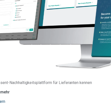
ts (Products)“) veröffentlicht wurde, war für den 
rsteller LEDVANCE klar, dass man den Veränderung
und Anforderungen nur mit Unterstützung Gerecht 
nes prognostizierten Zeitbedarfs von 15 Minuten pr
 in die Datenbank, entschied sich das Unternehme
lumen von 10.000 Teilen für Assent als SCIP-Dat
Fallstudie herunterladen
sent-Nachhaltigkeitsplattform für Lieferanten kennen
e mehr
ern