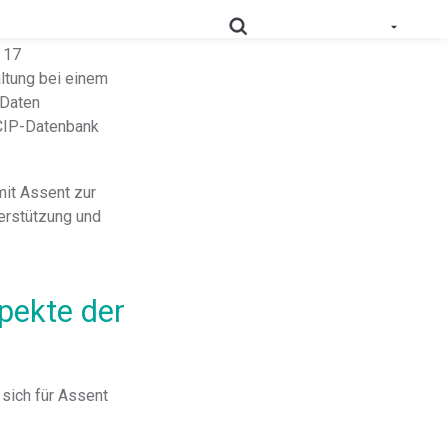
 17
altung bei einem
 Daten
SCIP-Datenbank
 geprüfte und nutzbare Daten zur Produktkonformität in
Schlüsseln Sie Ihre Lieferkette detailliert auf, und
RoHS
mit Assent zur
optimieren Sie Ihre Compliance.
erstützung und
Prop
Erfassen Sie Daten tief aus der Lieferkette, um
65
Kennzeichnungspflichten zu erfüllen.
pekte der
Sammeln Sie Lieferantennachweise, um
die sich entwickelnden Anforderungen
PPWR-
im Rahmen der erweiterten
Konformitätslösung
Herstellerverantwortung zu
ich für Assent
unterstützen.