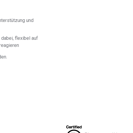
AD-
Unsere AD-DSL-Lösung bietet Ihnen die fehlende
DSL
Grundlage für die Einhaltung von Vorschriften.
terstützung und
Unsere Lösung bietet Ihnen die nötige
DFARS
Transparenz, um Ihre DFARS-Anforderungen
Spezialmetalle
abei, flexibel auf
zu erfüllen.
reagieren
den.