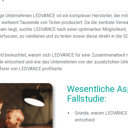
ält diese Fallstudie?
ge Unternehmen LEDVANCE ist ein komplexer Hersteller, der mit
 weltweit Tausende von Teilen produziert. Da die zentrale Verw
am liegt, suchte LEDVANCE nach einer optimierten Möglichkeit,
Produktkonformität
rfassen, zu validieren und zu teilen sowie diese direkt in die 
Entdecken Sie unsere Lösung, mit der Sie standardisierte,
Ihrer Lieferkette erhalten.
Alle Lösungen ansehen
REACH
Compliance erfordert transparente Lieferketten.
wird beleuchtet, warum sich LEDVANCE für eine Zusammenarbeit 
e entschied und wie das Unternehmen von der zusätzlichen Unt
eferer von LEDVANCE profitierte.
Besseres Wachstum mit der TSCA-Compliance-Lösung
TSCA
von Assent.
Wesentliche As
Identifizieren Sie PFAS in Ihrer Lieferkette und bringen
PFAS
Fallstudie:
Sie sich auf Erfolgskurs.
Gründe, warum LEDVANCE s
entschied
Erfahren Sie, wie wir FMDs verwenden, um