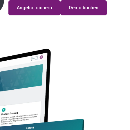
Angebot sichern
Demo buchen
an die
t
ticles, as such or