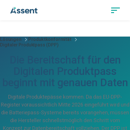
Lösungen
Produktkonformität
Digitaler Produktpass (DPP)
Die Bereitschaft für den
Digitalen Produktpass
beginnt mit genauen Daten
Digitale Produktepässe kommen. Da das EU-DPP-
Register voraussichtlich Mitte 2026 eingeführt wird und
die Batteriepass-Systeme bereits vorangehen, müssen
die Hersteller schnellstmöglich den Schritt vom
Konzept zur Datenbereitschaft vollziehen. Der DPP ist