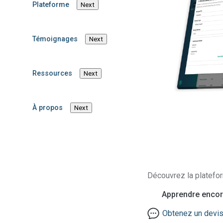
section 8(a)(7) du TSCA.
Plateforme
Next
Réserver une démonstration
Témoignages
Next
Ressources
Next
Approuvé par p
À propos
Next
Découvrez la platefo
Apprendre encor
Obtenez un devi