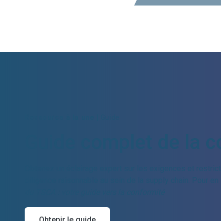
Ressource à la une |
Guide
Guide complet de la 
Obtenez un éclairage expert sur les exigences et restrict
diligence raisonnable au sein de la supply chain. Pour en
du TSCA : votre guide vers la conformité
Obtenir le guide