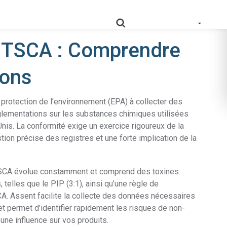
risques de non-conformité et les facteurs de
 TSCA : Comprendre
ions
onnées de conformité normalisées, validées et
protection de l’environnement (EPA) à collecter des
Cartographiez votre supply chain en profondeur pour
RoHS
rationaliser la conformité.
lementations sur les substances chimiques utilisées
is. La conformité exige un exercice rigoureux de la
Obtenez des données sur les profondeurs de la supply
tion précise des registres et une forte implication de la
Prop
chain pour répondre aux obligations en matière
65
d’étiquetage.
TSCA évolue constamment et comprend des toxines
Collecter les preuves des fournisseurs pour appuyer
telles que le PIP (3:1), ainsi qu’une règle de
PPWR
l'évolution des exigences en matière de REP.
CA. Assent facilite la collecte des données nécessaires
et permet d’identifier rapidement les risques de non-
AD-
Notre solution AD-DSL fournit la base manquante dont
 une influence sur vos produits.
DSL
vous avez besoin pour la conformité.