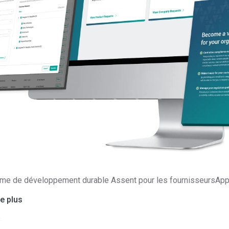
lus de 1 000 fabricants e
rme de développement durable Assent pour les fournisseursApp
e plus
s