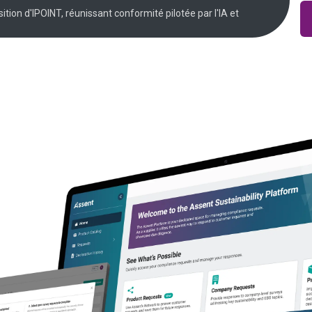
sition d'IPOINT, réunissant conformité pilotée par l'IA et
ons TSCA
 IA native pour
n et vos résultats financiers. La
re les risques et à répondre à toutes
le reporting PFAS selon la