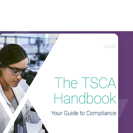
Métaux
Notre solution vous offrira la transparence
spécialisés
nécessaire pour répondre à vos exigences
DFARS.
DFARS