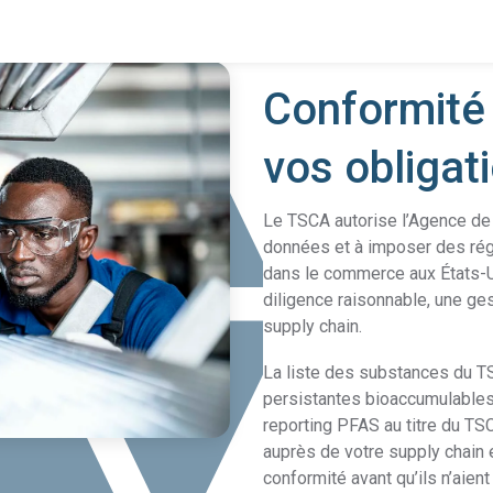
Protégez-vous contre les 
perturbation
Conformité
Conformité du produit
vos obligat
Découvrez notre solution vous permettant d'obtenir des d
exploitables de votre supply chain.
Voir toutes les solutions
Le TSCA autorise l’Agence de 
La conformité nécessite la transparence de la supply
REACH
chain.
données et à imposer des rég
dans le commerce aux États-Un
Renforcez votre croissance grâce à la solution Assent
diligence raisonnable, une ges
TSCA
de conformité au TSCA.
supply chain.
La liste des substances du 
Détectez les PFAS dans votre supply chain afin d’assurer
persistantes bioaccumulables, 
PFAS
votre réussite.
reporting PFAS au titre du TS
auprès de votre supply chain 
Déclaration
conformité avant qu’ils n’aient
Découvrez comment nous utilisons les FMD
complète