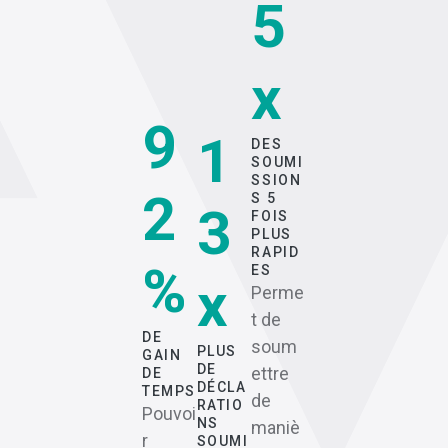
5
x
9
1
DES
SOUMI
SSION
2
S 5
3
FOIS
PLUS
RAPID
%
ES
x
Perme
t de
DE
soum
PLUS
GAIN
DE
ettre
DE
DÉCLA
TEMPS
de
RATIO
Pouvoi
NS
maniè
r
SOUMI