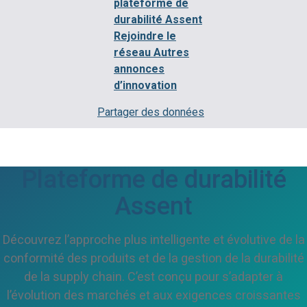
plateforme de
durabilité Assent
Rejoindre le
réseau
Autres
annonces
d’innovation
Partager des données
Plateforme de durabilité
Assent
Découvrez l’approche plus intelligente et évolutive de la
conformité des produits et de la gestion de la durabilité
de la supply chain. C’est conçu pour s’adapter à
l’évolution des marchés et aux exigences croissantes