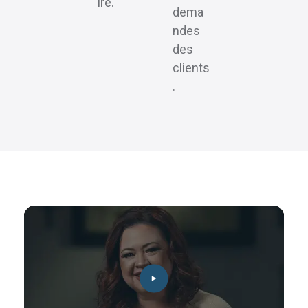
ire.
dema
ndes
des
clients
.