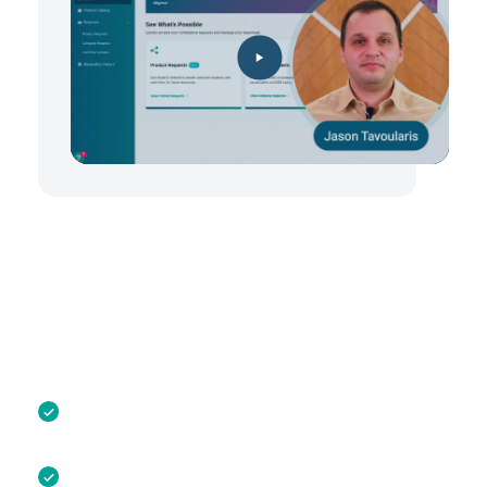
Le partage de données précises et proactives n’est pas
un simple avantage, c’est un impératif pour les
entreprises. En simplifiant le partage des données de
conformité, la plateforme de durabilité Assent offre une
meilleure visibilité de la supply chain, réduit le risque de
perturbations coûteuses et vous fait gagner du temps.
Une plateforme pour les demandes sur les
produits et la durabilité
Des paramètres de connexion et de profil