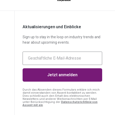
AD-
Unsere AD-DSL-Lösung bietet Ihnen die fehlende
DSL
Grundlage für die Einhaltung von Vorschriften.
Unsere Lösung bietet Ihnen die nötige
DFARS
Aktualisierungen und Einblicke
Transparenz, um Ihre DFARS-Anforderungen
Spezialmetalle
zu erfüllen.
Sign up to stay in the loop on industry trends and
hear about upcoming events.
Durch das Absenden dieses Formulars erkläre ich mich
damit einverstanden
von Assent kontaktiert zu werden.
Dies schließt auch den Erhalt des elektronischen
Newsletters und anderer Werbenachrichten per E-Mail
unter Berücksichtigung der
Datenschutzrichtlinie von
Assent mit ein
.