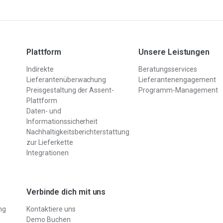
Vollständige
das gesamte komplexe Produktionsgenom
Materialangaben
detailliert zu kartieren.
Die EU-
Informieren Sie sich über die EU-MDR-
Plattform
Unsere Leistungen
Verordnung
Lösung und erfahren Sie, wie sie Ihnen hilft,
über
versteckte Compliance-Risiken
Indirekte
Beratungsservices
aufzudecken.
Medizinprodukte
Lieferantenüberwachung
Lieferantenengagement
Preisgestaltung der Assent-
Programm-Management
Plattform
Erfüllen Sie Ihre Meldepflichten mit detaillierten Einblicke
SCIP
Daten- und
in Ihre Lieferkette.
Informationssicherheit
Nachhaltigkeitsberichterstattung
zur Lieferkette
Integrationen
Verbinde dich mit uns
ng
Kontaktiere uns
Demo Buchen