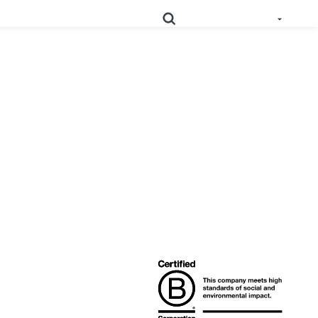
 geprüfte und nutzbare Daten zur Produktkonformität in
Schlüsseln Sie Ihre Lieferkette detailliert auf, und
RoHS
optimieren Sie Ihre Compliance.
Prop
Erfassen Sie Daten tief aus der Lieferkette, um
65
Kennzeichnungspflichten zu erfüllen.
Sammeln Sie Lieferantennachweise, um
die sich entwickelnden Anforderungen
PPWR-
im Rahmen der erweiterten
Konformitätslösung
Herstellerverantwortung zu
unterstützen.