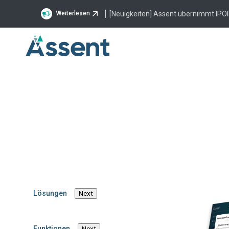
[Neuigkeiten] Assent übernimmt IPOI
Weiterlesen
Tag: supply c
Lösungen
Next
Funktionen
Next