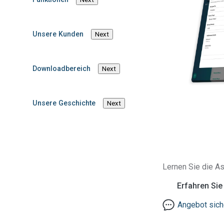
Unsere Kunden
Next
Downloadbereich
Next
Unsere Geschichte
Next
Blog
Jamie Wallisch
Lernen Sie die As
Neue EU-Nachhaltigkeitsregeln:
Optimieren Sie Compliance mit
Erfahren Si
der Richtlinie zur
Nachhaltigkeitsberichterstattung
Angebot sich
von Unternehmen