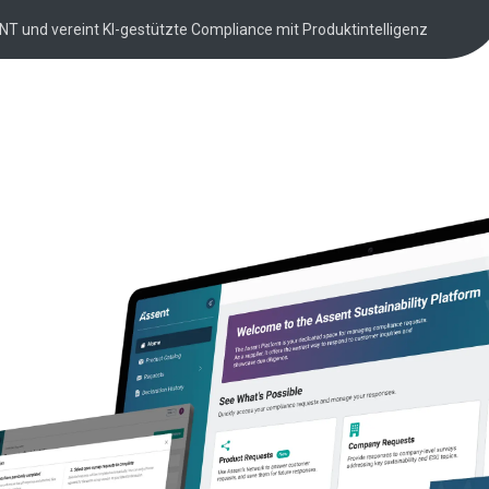
NT und vereint KI-gestützte Compliance mit Produktintelligenz
hain data