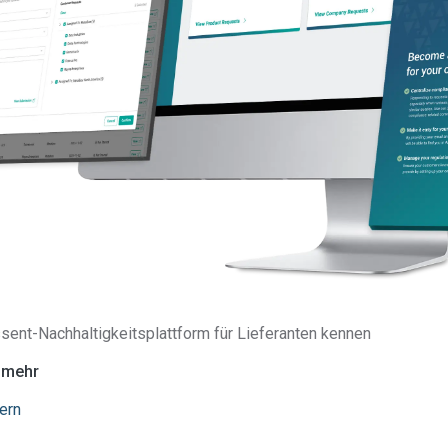
Länder mit weniger strikten Umweltvorgaben.
CO2-
sent-Nachhaltigkeitsplattform für Lieferanten kennen
e mehr
ern
ren in die EU