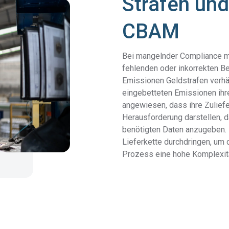
Strafen un
Vollständige
das gesamte komplexe Produktionsgenom
Materialangaben
detailliert zu kartieren.
CBAM
Die EU-
Informieren Sie sich über die EU-MDR-
Bei mangelnder Compliance mi
Verordnung
Lösung und erfahren Sie, wie sie Ihnen hilft,
fehlenden oder inkorrekten B
über
versteckte Compliance-Risiken
aufzudecken.
Emissionen Geldstrafen verhä
Medizinprodukte
eingebetteten Emissionen ihr
angewiesen, dass ihre Zuliefe
Erfüllen Sie Ihre Meldepflichten mit detaillierten Einblicke
SCIP
in Ihre Lieferkette.
Herausforderung darstellen, da
benötigten Daten anzugeben.
Lieferkette durchdringen, um
Prozess eine hohe Komplexitä