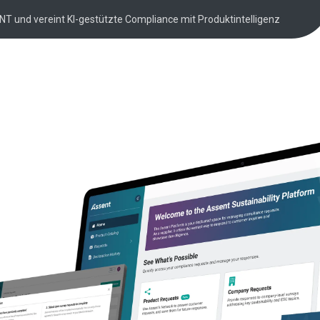
NT und vereint KI-gestützte Compliance mit Produktintelligenz
Wissensartikel
 ist der Carbon Bo
justment Mechani
er Adjustment Mechanism (CBAM) ist eine EU-Initi
n CO
bei Produzenten innerhalb und außerhalb Europ
2
Carbon Leakage“, also der Verlagerung von Produk