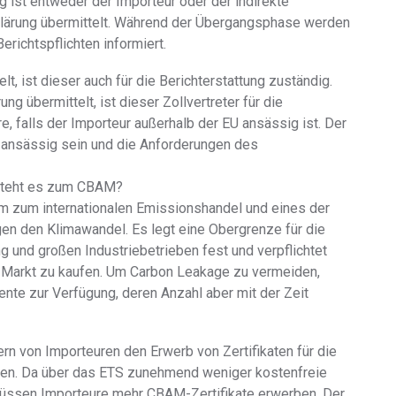
g ist entweder der Importeur oder der indirekte
erklärung übermittelt. Während der Übergangsphase werden
erichtspflichten informiert.
elt, ist dieser auch für die Berichterstattung zuständig.
rung übermittelt, ist dieser Zollvertreter für die
e, falls der Importeur außerhalb der EU ansässig ist. Der
U ansässig sein und die Anforderungen des
 steht es zum CBAM?
m zum internationalen Emissionshandel und eines der
n den Klimawandel. Es legt eine Obergrenze für die
und großen Industriebetrieben fest und verpflichtet
Markt zu kaufen. Um Carbon Leakage zu vermeiden,
nte zur Verfügung, deren Anzahl aber mit der Zeit
rn von Importeuren den Erwerb von Zertifikaten für die
chen. Da über das ETS zunehmend weniger kostenfreie
üssen Importeure mehr CBAM-Zertifikate erwerben. Der