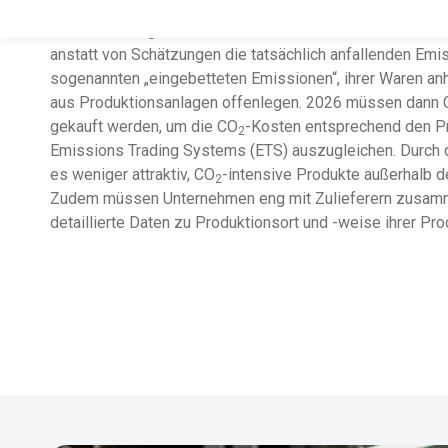
importieren und zielt damit auf einen fairen CO
-Preis ab
2
von Treibhausgasen erhoben wird. Ab dem 31. Juli 2024
anstatt von Schätzungen die tatsächlich anfallenden Emis
sogenannten „eingebetteten Emissionen“, ihrer Waren an
aus Produktionsanlagen offenlegen. 2026 müssen dann 
gekauft werden, um die CO
-Kosten entsprechend den P
2
Emissions Trading Systems (ETS) auszugleichen. Durch
es weniger attraktiv, CO
-intensive Produkte außerhalb d
2
Zudem müssen Unternehmen eng mit Zulieferern zusam
detaillierte Daten zu Produktionsort und -weise ihrer Pr