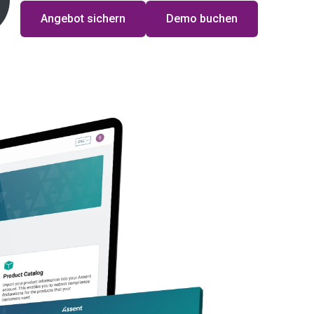
Angebot sichern
Demo buchen
rder
sm?
ative zur fairen
as. Ziel ist die
tionsprozessen in