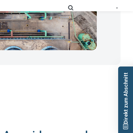
 geprüfte und nutzbare Daten zur Produktkonformität in
Schlüsseln Sie Ihre Lieferkette detailliert auf, und
RoHS
optimieren Sie Ihre Compliance.
Prop
Erfassen Sie Daten tief aus der Lieferkette, um
Direkt zum Abschnitt
65
Kennzeichnungspflichten zu erfüllen.
Sammeln Sie Lieferantennachweise, um
die sich entwickelnden Anforderungen
PPWR-
im Rahmen der erweiterten
Konformitätslösung
Herstellerverantwortung zu
unterstützen.