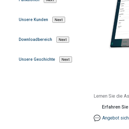
Unsere Kunden
Next
Downloadbereich
Next
Unsere Geschichte
Next
Neue Regeln und
Berichtspflichten für 
Lernen Sie die As
Emissionen
Erfahren Si
Angebot sich
Der CBAM stellt neue Regeln für Unternehmen auf, die Wa