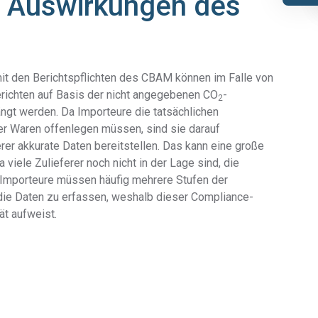
d Auswirkungen des
AD-
Unsere AD-DSL-Lösung bietet Ihnen die fehlende
DSL
Grundlage für die Einhaltung von Vorschriften.
Unsere Lösung bietet Ihnen die nötige
DFARS
Transparenz, um Ihre DFARS-Anforderungen
t den Berichtspflichten des CBAM können im Falle von
Spezialmetalle
zu erfüllen.
erichten auf Basis der nicht angegebenen CO
-
2
ngt werden. Da Importeure die tatsächlichen
er Waren offenlegen müssen, sind sie darauf
rer akkurate Daten bereitstellen. Das kann eine große
 viele Zulieferer noch nicht in der Lage sind, die
 Importeure müssen häufig mehrere Stufen der
 die Daten zu erfassen, weshalb dieser Compliance-
t aufweist.