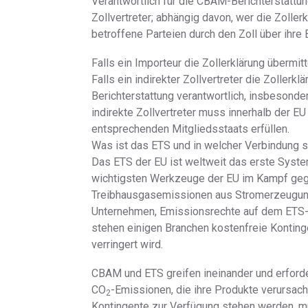
Verantwortlich für die CBAM-Berichterstattun
Zollvertreter; abhängig davon, wer die Zoll
betroffene Parteien durch den Zoll über ihre B
Falls ein Importeur die Zollerklärung übermitt
Falls ein indirekter Zollvertreter die Zollerklä
Berichterstattung verantwortlich, insbesonder
indirekte Zollvertreter muss innerhalb der E
entsprechenden Mitgliedsstaats erfüllen.
Was ist das ETS und in welcher Verbindung
Das ETS der EU ist weltweit das erste Syste
wichtigsten Werkzeuge der EU im Kampf gege
Treibhausgasemissionen aus Stromerzeugung 
Unternehmen, Emissionsrechte auf dem ETS-
stehen einigen Branchen kostenfreie Kontinge
verringert wird.
CBAM und ETS greifen ineinander und erforde
CO
-Emissionen, die ihre Produkte verursa
2
Kontingente zur Verfügung stehen werden, m