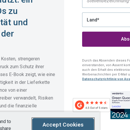
Os zu
tät und
 der
 Kosten, strengeren
Durch das Absenden dieses Fo
einverstanden, von Assent kont
uck zum Schutz ihrer
auch den Erhalt des elektroni
ses E-Book zeigt, wie eine
Werbenachrichten per E-Mail u
Datenschutzrichtlinie von Ass
igkeit in der Lieferkette
nce von einer
reiber verwandelt, Risiken
und die finanzielle
and to
Accept Cookies
d Kosten in Ihrer
 share