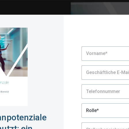
nnpotenziale
utzt: ein