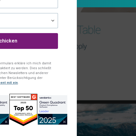
rmulars erkläre ich mich damit
aktiert zu werden. Dies schließt
schen Newsletters und anderer
nter Berücksichtigung der
ent mit ein
.