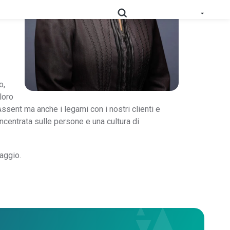
iche
elle
 approvvigionamento dati standardizzati, convalidati e
zioni
o,
Mappa in profondità la tua catena di
loro
RoHS
approvvigionamento per semplificare la conformità.
ssent ma anche i legami con i nostri clienti e
ncentrata sulle persone e una cultura di
Prop
Scopri i dati della catena di approvvigionamento per
65
soddisfare i requisiti di etichettatura.
aggio.
Raccogliere la documentazione fornita dai fornitori a
PPWR
supporto dei requisiti in continua evoluzione previsti
dalla normativa EPR.
AD-
La nostra soluzione AD-DSL fornisce la base mancante
DSL
di cui hai bisogno per la conformità.