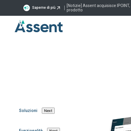
[Notizie] Assent acquisisce IPOINT,
Saperne di più
prodotto
La sostenibilità
Il nostro percorso di sostenibilità azie
ambientale, sociale e di governance.
Soluzioni
Next
Funzionalità
Next