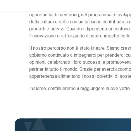
Per Assent, la sostenibilità non si limita agli obiet
etiche: riguarda il benessere e lo sviluppo a lungo
opportunità di mentoring, nel programma di svilupp
della cultura e della comunità hanno contribuito a r
prodotti e servizi. Quando i dipendenti si sentono
l’innovazione e rafforzando il nostro impatto collet
Il nostro percorso non è stato lineare. Siamo cres
abbiamo continuato a impegnarci per prenderci cur
opinioni, celebrando i loro successi e promuovendo
partner in tutto il mondo. Grazie per averci accom
appartenenza alimentano i nostri obiettivi di sosten
Insieme, continueremo a raggiungere nuove vette e