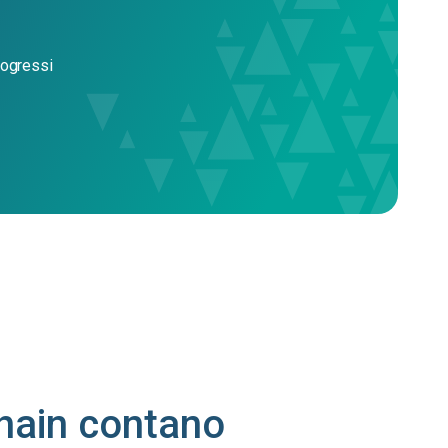
Metalli
progressi
La nostra soluzione ti garantirà la trasparenza
speciali
necessaria per soddisfare i requisiti DFARS.
DFARS
hain contano