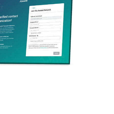
se Umane e delle
il
mo
nze