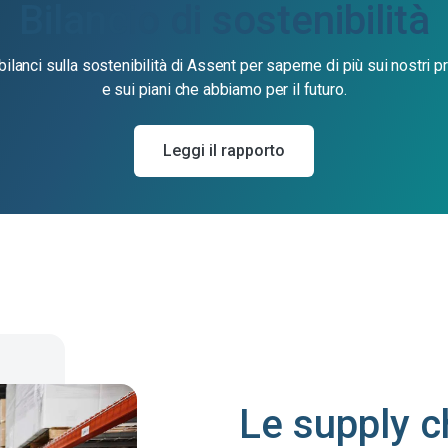
genoma di produzione.
materiale
Bilancio di sostenibilità
Regolamento UE
Scopri la soluzione MDR dell'UE e come ti
bilanci sulla sostenibilità di Assent per saperne di più sui nostri 
sui dispositivi
aiuta a scoprire i rischi nascosti di
e sui piani che abbiamo per il futuro.
conformità.
medici
Soddisfa gli obblighi di dichiarazione con una visione
Leggi il rapporto
SCIP
completa della tua catena di approvvigionamento.
Le supply c