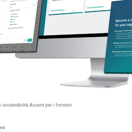
ostenibilità profonda
rkko, Responsabile delle Risor
 è incentrata sulle persone: la loro crescita, il loro benessere e 
ating Our People” (Valorizziamo il nostro capitale umano), abbia
labile di Assent nel promuovere una cultura inclusiva e basata sui
ributiva di 1:1, abbiamo aumentato la partecipazione alla
i sostenibilità Assent per i fornitori
dinario 78,5 % e abbiamo incrementato in modo significativo il
meri non rappresentano solo dati statistici, ma anche le esperie
supportati.
ivo