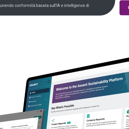
 unendo conformità basata sull'IA e intelligence di
 da Assent
ndale, che comprende le nostre iniziative in campo