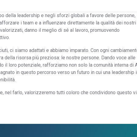
tivi di riduzione delle emissioni di anidride carbonica o alle polit
 termine del nostro team. Nell’ultimo anno, i nostri investimenti n
o della leadership e negli sforzi globali a favore delle persone,
afforzare i team e a influenzare direttamente la qualità dei nostri
 valorizzati, danno il meglio di sé al lavoro, promuovendo
Conformità del prodotto
tivo.
Scopri le nostre soluzioni per ottenere dalla tua catena di
utilizzabili sulla conformità dei prodotti.
Scopri le nostre solu
ciuti, ci siamo adattati e abbiamo imparato. Con ogni cambiament
La trasparenza della catena di approvvigionamento
a della risorsa più preziosa: le nostre persone. Dando voce alle 
REACH
necessaria per la conformità.
 il loro potenziale, rafforziamo non solo la comunità interna di A
pagnato in questo percorso verso un futuro in cui una leadership i
Migliora la crescita con la nostra soluzione di
TSCA
ibilità.
conformità TSCA.
, nel farlo, valorizzeremo tutti coloro che condividono questo vi
Identifica i PFAS nella tua catena di approvvigionamento
PFAS
e preparati per il successo.
Informativa
Scopri come utilizziamo gli FMD per mappare
completa sul
in modo approfondito l'intero complesso