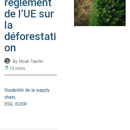
règlement
de l’UE sur
la
déforestati
on
By Noah Taetle
·
·
10 mins
Durabilité de la supply
chain
ESG
EUDR