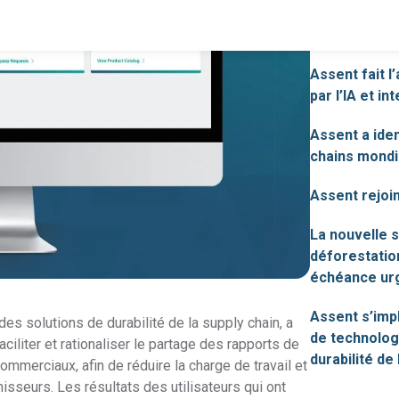
Assent fait l
par l’IA et in
Conformité du produit
Assent a iden
Découvrez notre solution vous permettant d'obtenir des d
chains mondia
exploitables de votre supply chain.
Voir toutes les solutions
La conformité nécessite la transparence de la supply
REACH
Assent rejoi
chain.
La nouvelle s
Renforcez votre croissance grâce à la solution Assent
TSCA
déforestatio
de conformité au TSCA.
échéance ur
Détectez les PFAS dans votre supply chain afin d’assurer
Assent s’impl
PFAS
des solutions de durabilité de la supply chain, a
votre réussite.
de technolog
aciliter et rationaliser le partage des rapports de
durabilité de
ommerciaux, afin de réduire la charge de travail et
Déclaration
nisseurs. Les résultats des utilisateurs qui ont
Découvrez comment nous utilisons les FMD
complète