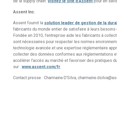
de la supply chain.
Visitez le site d’Assent
pour en savoi
Assent Inc.
Assent fournit la
solution leader de gestion de la durab
fabricants du monde entier de satisfaire à leurs besoins 
Fondée en 2010, l’entreprise aide les fabricants à collect
sont nécessaires pour respecter les normes environneme
technologie avancée et une expertise réglementaire app
collecter des données conformes aux réglementations et 
accélérer l’accès au marché et favoriser des pratiques d
sur :
www.assent.com/fr
.
Contact presse : Charmaine D’Silva, charmaine.dsilva@