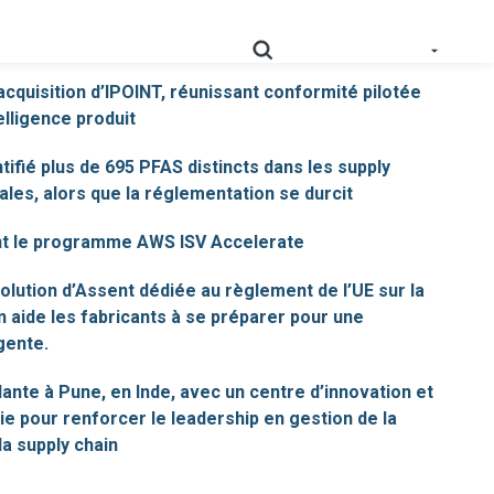
’acquisition d’IPOINT, réunissant conformité pilotée
telligence produit
tifié plus de 695 PFAS distincts dans les supply
onnées de conformité normalisées, validées et
les, alors que la réglementation se durcit
Cartographiez votre supply chain en profondeur pour
RoHS
nt le programme AWS ISV Accelerate
rationaliser la conformité.
olution d’Assent dédiée au règlement de l’UE sur la
Obtenez des données sur les profondeurs de la supply
Prop
n aide les fabricants à se préparer pour une
chain pour répondre aux obligations en matière
65
d’étiquetage.
gente.
Collecter les preuves des fournisseurs pour appuyer
ante à Pune, en Inde, avec un centre d’innovation et
PPWR
l'évolution des exigences en matière de REP.
ie pour renforcer le leadership en gestion de la
 la supply chain
AD-
Notre solution AD-DSL fournit la base manquante dont
DSL
vous avez besoin pour la conformité.