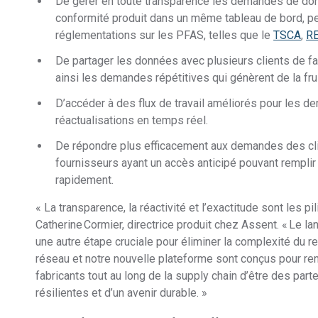
De gérer en toute transparence les demandes de donn
conformité produit dans un même tableau de bord, per
réglementations sur les PFAS, telles que le
TSCA
,
R
De partager les données avec plusieurs clients de fa
ainsi les demandes répétitives qui génèrent de la fru
D’accéder à des flux de travail améliorés pour les d
réactualisations en temps réel​.
De répondre plus efficacement aux demandes des client
fournisseurs ayant un accès anticipé pouvant rempli
rapidement.
« La transparence, la réactivité et l’exactitude sont les pi
Catherine Cormier, directrice produit chez Assent. « Le l
une autre étape cruciale pour éliminer la complexité du re
réseau et notre nouvelle plateforme sont conçus pour ren
fabricants tout au long de la supply chain d’être des part
résilientes et d’un avenir durable. »