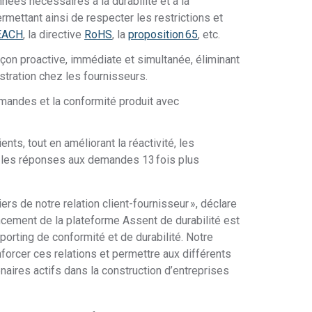
ées nécessaires à la durabilité et à la
mettant ainsi de respecter les restrictions et
EACH
, la directive
RoHS
, la
proposition 65
, etc.
çon proactive, immédiate et simultanée, éliminant
stration chez les fournisseurs.
emandes et la conformité produit avec
s, tout en améliorant la réactivité, les
r les réponses aux demandes 13 fois plus
liers de notre relation client-fournisseur », déclare
ancement de la plateforme Assent de durabilité est
porting de conformité et de durabilité. Notre
forcer ces relations et permettre aux différents
enaires actifs dans la construction d’entreprises