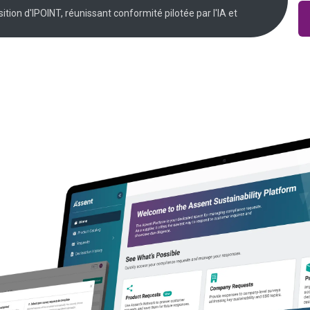
sition d'IPOINT, réunissant conformité pilotée par l'IA et
lateforme de
sent réduit la
ail des
et permet un gain