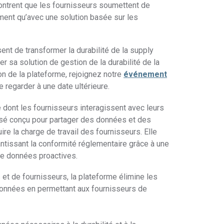
pour cartographier en profondeur l’ensemble
montrent que les fournisseurs soumettent de
des
du génome de fabrication complexe.
ment qu’avec une solution basée sur les
matériaux
Réglementation de
nt de transformer la durabilité de la supply
Découvrez la solution MDR de l’UE et
l’UE sur les
r sa solution de gestion de la durabilité de la
comment elle vous aide à découvrir les
dispositifs
on de la plateforme, rejoignez notre
événement
risques de conformité cachés.
médicaux
e regarder à une date ultérieure.
Respectez vos obligations en matière de soumission
 dont les fournisseurs interagissent avec leurs
SCIP
grâce à une vision approfondie de votre supply chain.
lisé conçu pour partager des données et des
re la charge de travail des fournisseurs. Elle
arantissant la conformité réglementaire grâce à une
de données proactives.
 et de fournisseurs, la plateforme élimine les
onnées en permettant aux fournisseurs de