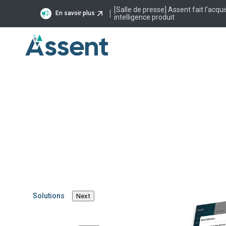
[Salle de presse] Assent fait l'acqui
En savoir plus
intelligence produit
Actualités
4 Mars, 2025
La nouvelle p
durabilité d’As
charge de trav
fournisseurs 
Solutions
Next