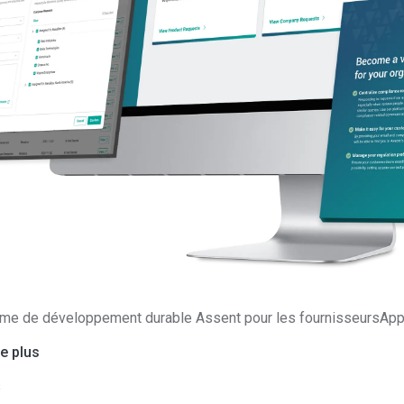
92 %
lités de l'entreprise
D'entreprise
e la supply chain, qui permet aux fournisseurs de
is plus rapidement que la norme actuelle.
rme de développement durable Assent pour les fournisseursApp
e plus
s