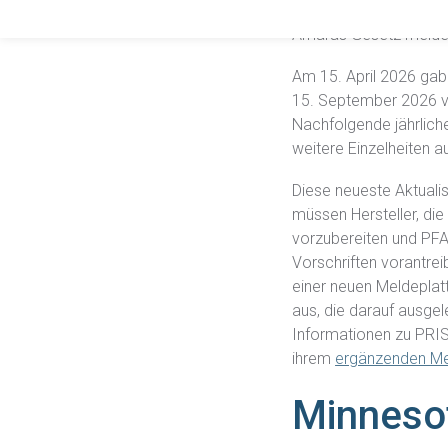
Regeln im Staatsregis
Amaras Gesetz meld
Am 15. April 2026 gab 
15. September 2026 v
Nachfolgende jährliche
weitere Einzelheiten a
Diese neueste Aktuali
müssen Hersteller, di
vorzubereiten und PFAS
Vorschriften vorantre
einer neuen Meldepla
aus, die darauf ausgel
Informationen zu PRIS
ihrem
ergänzenden Me
Minnesot