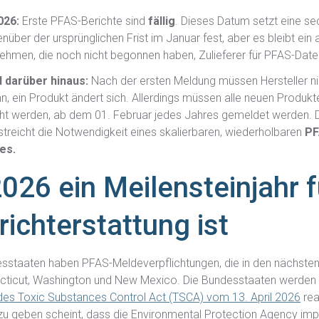
026
:
Erste PFAS-Berichte sind
fällig
. Dieses Datum setzt eine s
über der ursprünglichen Frist im Januar fest, aber es bleibt ein 
rnehmen, die noch nicht begonnen haben, Zulieferer für PFAS-Dat
 darüber hinaus:
Nach der ersten Meldung müssen Hersteller nic
n, ein Produkt ändert sich. Allerdings müssen alle neuen Produkte
t werden, ab dem 01. Februar jedes Jahres gemeldet werden. D
streicht die Notwendigkeit eines skalierbaren, wiederholbaren
PF
es.
26 ein Meilensteinjahr f
ichterstattung ist
staaten haben PFAS-Meldeverpflichtungen, die in den nächsten J
ecticut, Washington und New Mexico. Die Bundesstaaten werden 
 des Toxic Substances Control Act (TSCA) vom 13. April 2026
rea
 zu geben scheint, dass die Environmental Protection Agency imp