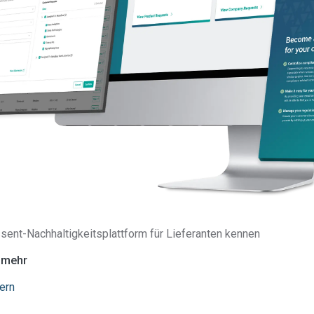
el wurde aktualisiert, um Informationen zur Ankündigung der Min
sent-Nachhaltigkeitsplattform für Lieferanten kennen
. April 2026 aufzunehmen, dass die Frist für die PFAS-Meldung
r 2026 verschoben wurde.
e mehr
ern
erließ Minnesota eine der folgenreichsten Meldeverpflichtungen
bstanzen (PFAS) in den USA. Die Minnesota Pollution Control Age