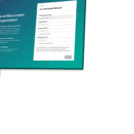
nesota Pollution
 für Erstmeldungen
 für per- und
ncy (MPCA) hat ihre