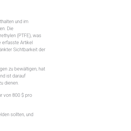
AD-
Unsere AD-DSL-Lösung bietet Ihnen die fehlende
DSL
Grundlage für die Einhaltung von Vorschriften.
thalten und im
Unsere Lösung bietet Ihnen die nötige
DFARS
en. Die
Transparenz, um Ihre DFARS-Anforderungen
Spezialmetalle
rethylen (PTFE), was
zu erfüllen.
 erfasste Artikel
änkter Sichtbarkeit der
en zu bewältigen, hat
nd ist darauf
zu dienen.
r von 800 $ pro
den sollten, und