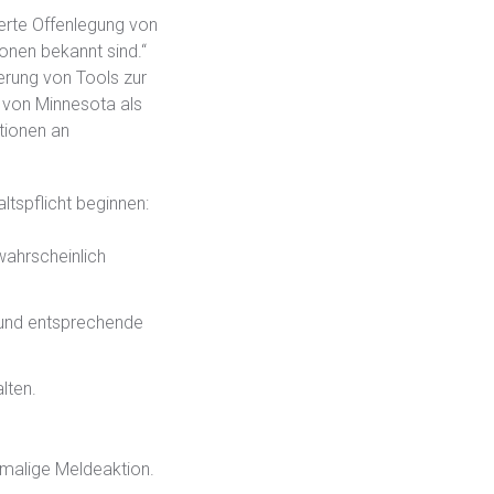
ierte Offenlegung von
ionen bekannt sind.“
erung von Tools zur
 von Minnesota als
tionen an
ltspflicht beginnen:
wahrscheinlich
n und entsprechende
lten.
inmalige Meldeaktion.