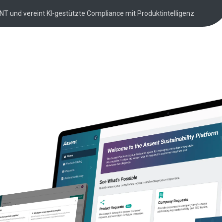
NT und vereint KI-gestützte Compliance mit Produktintelligenz
e für