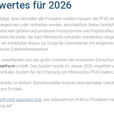
wertes für 2026
Vollständige
das gesamte komplexe Produktionsgenom
Materialangaben
detailliert zu kartieren.
ätigt, dass Hersteller alle Produkte melden müssen, die PFAS en
Die EU-
Informieren Sie sich über die EU-MDR-
angeboten oder vertrieben werden, einschließlich Online-Verkäuf
Verordnung
Lösung und erfahren Sie, wie sie Ihnen hilft,
sind weit gefasst und umfassen Fluorpolymere wie Polytetrafluo
über
versteckte Compliance-Risiken
sten Hersteller, die nach Minnesota verkaufen, mindestens einige
aufzudecken.
Medizinprodukte
 ein erheblicher Anlass zur Sorge für Unternehmen mit eingeschr
lexen Zulieferernetzwerken.
Erfüllen Sie Ihre Meldepflichten mit detaillierten Einblicke
SCIP
in Ihre Lieferkette.
vereinfachen und das große Volumen der erwarteten Einreichung
platform
erstellt. Das System wurde im Januar 2026 eingeführt u
s zentrales System für die Erfassung von Minnesotas PFAS-Daten 
uktur ist einfach: Berichterstatter müssen eine
einmalige Gebüh
t pro Produkt.
ft stellt außerdem klar
, wie Unternehmen PFAS in Produkten mel
zug auf: