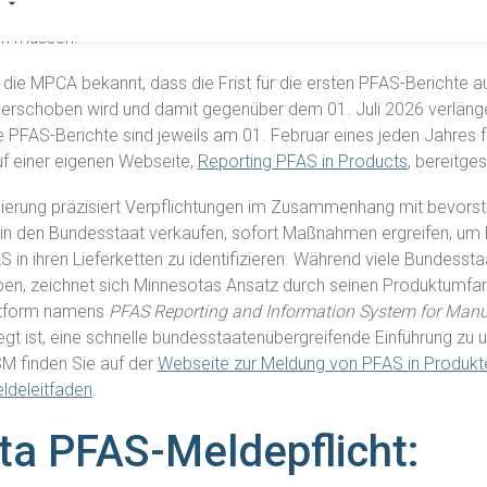
ter
veröffentlicht, in denen festgelegt wird, wie Unternehmen P
en müssen.
die MPCA bekannt, dass die Frist für die ersten PFAS-Berichte a
erschoben wird und damit gegenüber dem 01. Juli 2026 verlänge
Produktkonformität
 PFAS-Berichte sind jeweils am 01. Februar eines jeden Jahres f
Entdecken Sie unsere Lösung, mit der Sie standardisierte,
uf einer eigenen Webseite,
Reporting PFAS in Products
, bereitgest
Ihrer Lieferkette erhalten.
Alle Lösungen ansehen
REACH
Compliance erfordert transparente Lieferketten.
sierung präzisiert Verpflichtungen im Zusammenhang mit bevorst
e in den Bundesstaat verkaufen, sofort Maßnahmen ergreifen, um
 in ihren Lieferketten zu identifizieren. Während viele Bundess
Besseres Wachstum mit der TSCA-Compliance-Lösung
TSCA
iben, zeichnet sich Minnesotas Ansatz durch seinen Produktumfan
von Assent.
ttform namens
PFAS Reporting and Information System for Manu
egt ist, eine schnelle bundesstaatenübergreifende Einführung zu 
Identifizieren Sie PFAS in Ihrer Lieferkette und bringen
PFAS
M finden Sie auf der
Webseite zur Meldung von PFAS in Produk
Sie sich auf Erfolgskurs.
ldeleitfaden
.
a PFAS-Meldepflicht:
Erfahren Sie, wie wir FMDs verwenden, um