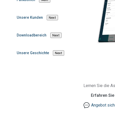
Unsere Kunden
Next
Downloadbereich
Next
In diesem Blogbeitrag
Unsere Geschichte
Next
Einführung
Hinweis: Dieser Artik
Lernen Sie die As
Control Agency vom 15
auf den 15. Septembe
Erfahren Si
Angebot sich
Am 08. Dezember 2025 
polyfluorierte Alkylsu