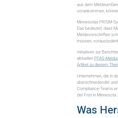
aus dem Meldeumfang 
vorankommen, können 
Minnesotas PRISM-Sys
Das bedeutet, dass Mi
Meldevorschriften sch
müssen, vorauszudenk
Initiativen zur Berich
aktuellen
PFAS-Meldun
Artikel zu diesem Th
Unternehmen, die in de
überschneidender und 
Compliance-Teams erhö
der Frist in Minnesota
Was Herst