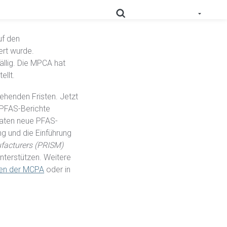
FAS in Produkten gemäß
uf den
rt wurde.
ällig. Die MPCA hat
 geprüfte und nutzbare Daten zur Produktkonformität in
ellt.
Schlüsseln Sie Ihre Lieferkette detailliert auf, und
ehenden Fristen. Jetzt
RoHS
optimieren Sie Ihre Compliance.
 PFAS-Berichte
taaten neue PFAS-
Prop
Erfassen Sie Daten tief aus der Lieferkette, um
g und die Einführung
65
Kennzeichnungspflichten zu erfüllen.
facturers (PRISM)
unterstützen. Weitere
Sammeln Sie Lieferantennachweise, um
ten der MCPA
oder in
die sich entwickelnden Anforderungen
PPWR-
im Rahmen der erweiterten
Konformitätslösung
Herstellerverantwortung zu
unterstützen.