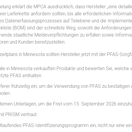
elung erklärt die MPCA ausdrücklich, dass Hersteller „eine detaill
er Lieferkette anfordern sollten, bis alle erforderlichen Informat
es Datenerfassungsprozesses auf Teilebene und die Implementi
ckliste (BOM) sind der schnellste Weg, sowohl die Anforderungen
ende staatliche Meldeverpflichtungen zu erfüllen sowie Informa
utoren und Kunden bereitzustellen.
itplans in Minnesota sollten Hersteller jetzt mit der PFAS-Sorgfa
 alle in Minnesota verkauften Produkte und bewerten Sie, welche 
etzte PFAS enthalten.
eferer frühzeitig ein, um die Verwendung von PFAS zu bestätige
holen.
internen Unterlagen, um die Frist vom 15. September 2026 einzuha
it PRISM vertraut.
ortlaufendes PFAS-Identifizierungsprogramm ein, nicht nur eine e