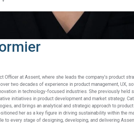
Produktkonformität
Entdecken Sie unsere Lösung, mit der Sie standardisierte,
ormier
Ihrer Lieferkette erhalten.
Alle Lösungen ansehen
REACH
Compliance erfordert transparente Lieferketten.
Besseres Wachstum mit der TSCA-Compliance-Lösung
TSCA
ct Officer at Assent, where she leads the company’s product str
von Assent.
th over two decades of experience in product management, UX, s
novation in technology-focused industries. She previously held s
Identifizieren Sie PFAS in Ihrer Lieferkette und bringen
PFAS
ative initiatives in product development and market strategy. Ca
Sie sich auf Erfolgskurs.
ogies, and brings an analytical and strategic approach to product
sitioned her as a key figure in driving sustainability within the m
e to every stage of designing, developing, and delivering Assen
Erfahren Sie, wie wir FMDs verwenden, um