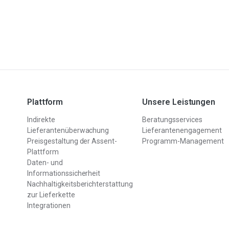
Vollständige
das gesamte komplexe Produktionsgenom
Materialangaben
detailliert zu kartieren.
Die EU-
Informieren Sie sich über die EU-MDR-
Verordnung
Lösung und erfahren Sie, wie sie Ihnen hilft,
über
versteckte Compliance-Risiken
aufzudecken.
Medizinprodukte
Plattform
Unsere Leistungen
Erfüllen Sie Ihre Meldepflichten mit detaillierten Einblicke
SCIP
in Ihre Lieferkette.
Indirekte
Beratungsservices
Lieferantenüberwachung
Lieferantenengagement
Preisgestaltung der Assent-
Programm-Management
Plattform
Daten- und
Informationssicherheit
Nachhaltigkeitsberichterstattung
zur Lieferkette
Integrationen