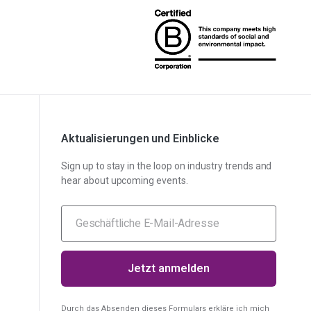
AD-
Unsere AD-DSL-Lösung bietet Ihnen die fehlende
DSL
Grundlage für die Einhaltung von Vorschriften.
Unsere Lösung bietet Ihnen die nötige
DFARS
Transparenz, um Ihre DFARS-Anforderungen
Spezialmetalle
zu erfüllen.
Aktualisierungen und Einblicke
Sign up to stay in the loop on industry trends and
hear about upcoming events.
Durch das Absenden dieses Formulars erkläre ich mich