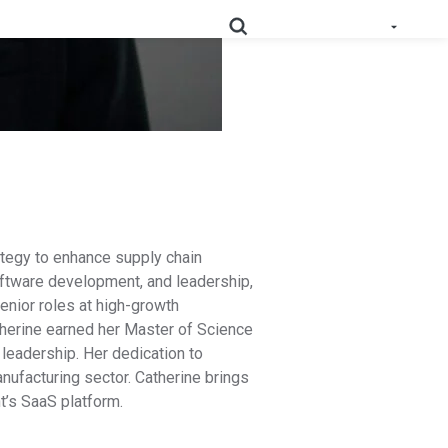
 geprüfte und nutzbare Daten zur Produktkonformität in
Schlüsseln Sie Ihre Lieferkette detailliert auf, und
RoHS
optimieren Sie Ihre Compliance.
Prop
Erfassen Sie Daten tief aus der Lieferkette, um
ategy to enhance supply chain
65
Kennzeichnungspflichten zu erfüllen.
oftware development, and leadership,
enior roles at high-growth
Sammeln Sie Lieferantennachweise, um
therine earned her Master of Science
die sich entwickelnden Anforderungen
PPWR-
 leadership. Her dedication to
im Rahmen der erweiterten
Konformitätslösung
anufacturing sector. Catherine brings
Herstellerverantwortung zu
t’s SaaS platform.
unterstützen.