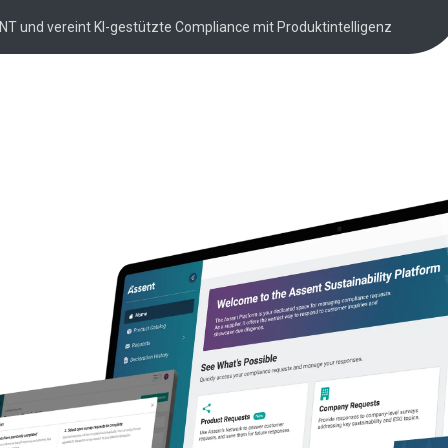
NT und vereint KI-gestützte Compliance mit Produktintelligenz