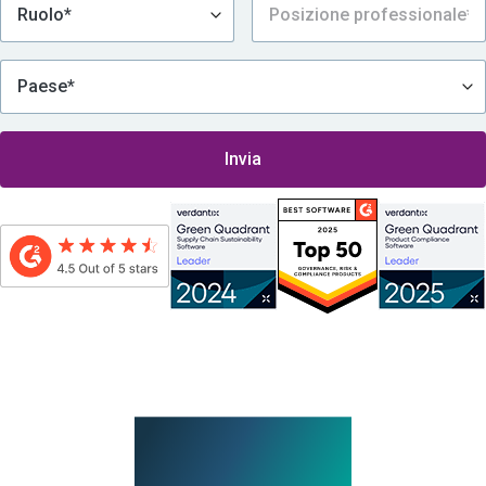
Inviando questo modulo, acconsento a essere contattato da Assent, compresa la
ricezione della e-newsletter e di altri messaggi promozionali via e-mail, in
conformità con
l’informativa sulla privacy di Assent
.