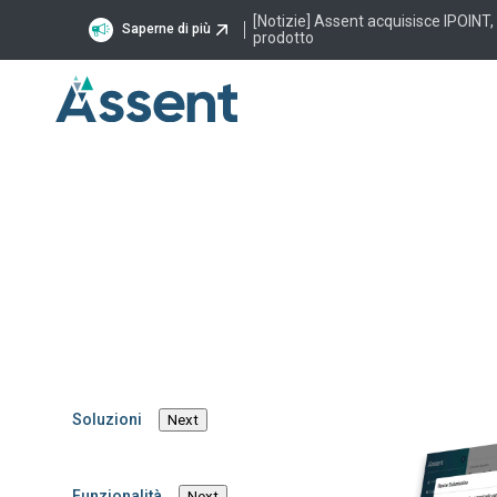
[Notizie] Assent acquisisce IPOINT,
Saperne di più
prodotto
Redazione
3 Luglio, 2025
Assent si esp
Pune, in India
centro di inno
Soluzioni
Next
tecnologia pe
Funzionalità
Next