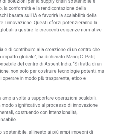
 di soluzioni per la supply chain sostenibile e
genoma di produzione.
materiale
, la conformità e la rendicontazione della
ischi basata sull’IA e favorirà la scalabilità della
Regolamento UE
Scopri la soluzione MDR dell'UE e come ti
re l’innovazione. Questi sforzi potenzieranno la
sui dispositivi
aiuta a scoprire i rischi nascosti di
 globali a gestire le crescenti esigenze normative
conformità.
medici
Soddisfa gli obblighi di dichiarazione con una visione
SCIP
a e di contribuire alla creazione di un centro che
completa della tua catena di approvvigionamento.
 impatto globale”, ha dichiarato Manoj C. Patil,
sabile del centro di Assent India. “Si tratta di un
ne, non solo per costruire tecnologie potenti, ma
i operare in modo più trasparente, etico e
ù ampia volta a supportare operazioni scalabili,
à in modo significativo al processo di innovazione
entali, costruendo con intenzionalità,
nsabile.
 sostenibile, allineato ai più ampi impegni di