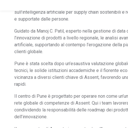
crescita globale di Assent, volta a fornire alle aziende 
sull’intelligenza artificiale per supply chain sostenibili e r
e supportate dalle persone.
Guidato da Manoj C. Patil, esperto nella gestione di data 
l’innovazione di prodotti a livello regionale, le analisi av
artificiale, supportando al contempo l’erogazione della pia
clienti globale.
Pune è stata scelta dopo un’esaustiva valutazione globale 
tecnici, le solide istituzioni accademiche e il fiorente ec
vicinanza a diversi clienti chiave di Assent, favorendo un
rapidi.
Il centro di Pune è progettato per operare non come un’u
rete globale di competenze di Assent. Qui i team lavorera
condividendo la responsabilità delle roadmap dei prodot
dell’innovazione.