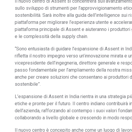
Il nuovo centro di Assent si concentrerà sull’avanzamento
sullo sviluppo di strumenti per l’approvvigionamento etico
sostenibilità. Sarà inoltre alla guida dell’intelligence sui r
piattaforma per migliorare l’esperienza utente e accelera
piattaforma principale di Assent e aiuteranno i produttori
e le complessità della supply chain.
“Sono entusiasta di guidare l’espansione di Assent in Indi
rifletta il nostro impegno verso un’innovazione mirata e un
vicepresidente dell’ingegneria, direttore generale e respon
passo fondamentale per l’ampliamento della nostra missio
anche per creare soluzioni che consentano ai produttori d
sostenibile”.
L’espansione di Assent in India rientra in una strategia pi
etiche e pronte per il futuro. Il centro indiano contribuir
dell’azienda, rafforzando al contempo i suoi valori fondam
collaborando a livello globale e crescendo in modo respo
Il nuovo centro è concepito anche come un luogo di lavoro