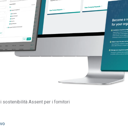
a
la
ella
i sostenibilità Assent per i fornitori
nc.
, leader globale nella gestione della
 espansione in India con il lancio pianificato del
ivo
di un passo fondamentale nella strategia di