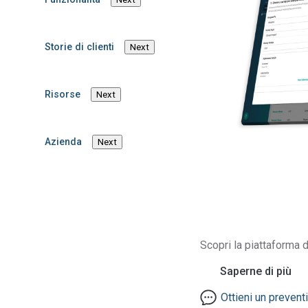
promuovere l
leadership nel
Storie di clienti
Next
gestione della
Risorse
Next
sostenibilità d
supply chain
Azienda
Next
4 Minuti
Assent
Aziendale
Notizie aziendali
Scopri la piattaforma d
Saperne di più
PUNE (MAHARASHTRA), INDIA, 2 luglio 2025 –
Assent I
sostenibilità della supply chain, ha annunciato oggi la sua
Ottieni un prevent
suo centro di innovazione e tecnologia a Pune. Si tratta 