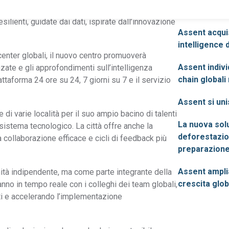
manifatturiere complesse una piattaforma basata
esilienti, guidate dai dati, ispirate dall’innovazione
Assent acqui
intelligence 
center globali, il nuovo centro promuoverà
Conformità del prodotto
Assent indivi
Scopri le nostre soluzioni per ottenere dalla tua catena di
anzate e gli approfondimenti sull’intelligenza
chain global
utilizzabili sulla conformità dei prodotti.
Scopri le nostre solu
ttaforma 24 ore su 24, 7 giorni su 7 e il servizio
La trasparenza della catena di approvvigionamento
REACH
Assent si un
necessaria per la conformità.
di varie località per il suo ampio bacino di talenti
La nuova solu
Migliora la crescita con la nostra soluzione di
osistema tecnologico. La città offre anche la
TSCA
deforestazion
conformità TSCA.
a collaborazione efficace e cicli di feedback più
preparazione
Identifica i PFAS nella tua catena di approvvigionamento
PFAS
Assent ampli
nità indipendente, ma come parte integrante della
e preparati per il successo.
crescita glob
nno in tempo reale con i colleghi dei team globali,
ti e accelerando l’implementazione
Informativa
Scopri come utilizziamo gli FMD per mappare
completa sul
in modo approfondito l'intero complesso