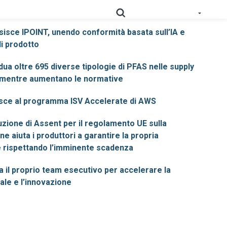
sisce IPOINT, unendo conformità basata sull’IA e
di prodotto
dua oltre 695 diverse tipologie di PFAS nelle supply
 approvvigionamento dati standardizzati, convalidati e
i mentre aumentano le normative
zioni
Mappa in profondità la tua catena di
RoHS
isce al programma ISV Accelerate di AWS
approvvigionamento per semplificare la conformità.
zione di Assent per il regolamento UE sulla
Prop
Scopri i dati della catena di approvvigionamento per
e aiuta i produttori a garantire la propria
65
soddisfare i requisiti di etichettatura.
 rispettando l’imminente scadenza
Raccogliere la documentazione fornita dai fornitori a
a il proprio team esecutivo per accelerare la
PPWR
supporto dei requisiti in continua evoluzione previsti
ale e l’innovazione
dalla normativa EPR.
AD-
La nostra soluzione AD-DSL fornisce la base mancante
DSL
di cui hai bisogno per la conformità.