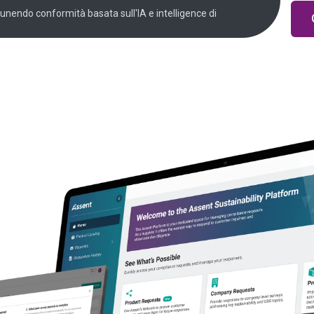
 unendo conformità basata sull'IA e intelligence di
ande a
, con un
vazione e
r